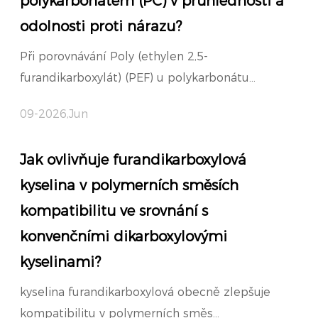
polykarbonátem (PC) v průhlednosti a
odolnosti proti nárazu?
Při porovnávání Poly (ethylen 2,5-
furandikarboxylát) (PEF) u polykarbonátu...
09-2026,Jun
Jak ovlivňuje furandikarboxylová
kyselina v polymerních směsích
kompatibilitu ve srovnání s
konvenčními dikarboxylovými
kyselinami?
kyselina furandikarboxylová obecně zlepšuje
kompatibilitu v polymerních směs...