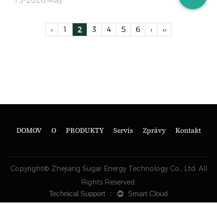
13-2026,May
‹
1
2
3
4
5
6
›
››
DOMOV
O
PRODUKTY
Servis
Zprávy
Kontakt
Copyright© Zhejiang Sugar Energy Technology Co., Ltd. All
Rights Reserved.