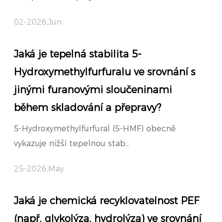
02-2026,Jun
Jaká je tepelná stabilita 5-
Hydroxymethylfurfuralu ve srovnání s
jinými furanovými sloučeninami
během skladování a přepravy?
5-Hydroxymethylfurfural (5-HMF) obecně
vykazuje nižší tepelnou stab...
25-2026,May
Jaká je chemická recyklovatelnost PEF
(např. glykolýza, hydrolýza) ve srovnání