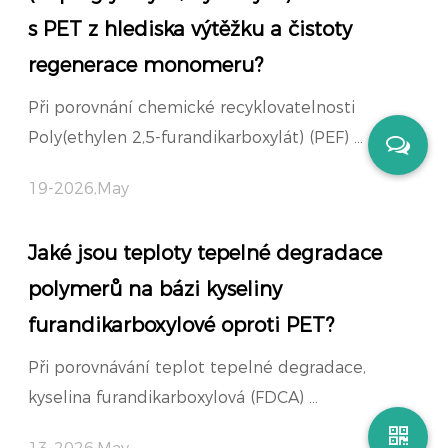
s PET z hlediska výtěžku a čistoty
regenerace monomeru?
Při porovnání chemické recyklovatelnosti
Poly(ethylen 2,5-furandikarboxylát) (PEF) ...
19-2026,May
Jaké jsou teploty tepelné degradace
polymerů na bázi kyseliny
furandikarboxylové oproti PET?
Při porovnávání teplot tepelné degradace,
kyselina furandikarboxylová (FDCA) ...